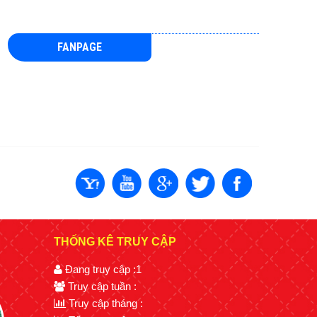
FANPAGE
THỐNG KÊ TRUY CẬP
Đang truy cập :
1
Truy cập tuần :
Truy cập tháng :