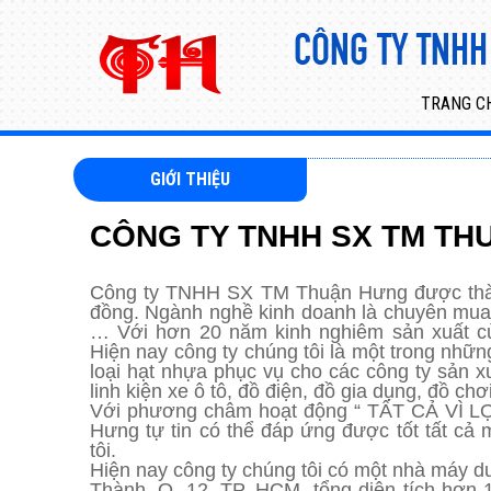
TRANG C
GIỚI THIỆU
CÔNG TY TNHH SX TM TH
Công ty TNHH SX TM Thuận Hưng được thành
đồng. Ngành nghề kinh doanh là chuyên mua 
… Với hơn 20 năm kinh nghiêm sản xuất c
Hiện nay công ty chúng tôi là một trong nhữ
loại hạt nhựa phục vụ cho các công ty sản x
linh kiện xe ô tô, đồ điện, đồ gia dụng, đồ chơ
Với phương châm hoạt động “ TẤT CẢ VÌ 
Hưng tự tin có thể đáp ứng được tốt tất cả
tôi.
Hiện nay công ty chúng tôi có một nhà máy du
Thành, Q. 12, TP. HCM, tổng diện tích hơn 