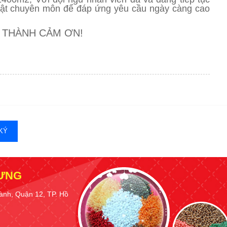
huật chuyên môn để đáp ứng yêu cầu ngày càng cao
N THÀNH CẢM ƠN!
KÝ
HƯNG
ành, Quận 12, TP. Hồ