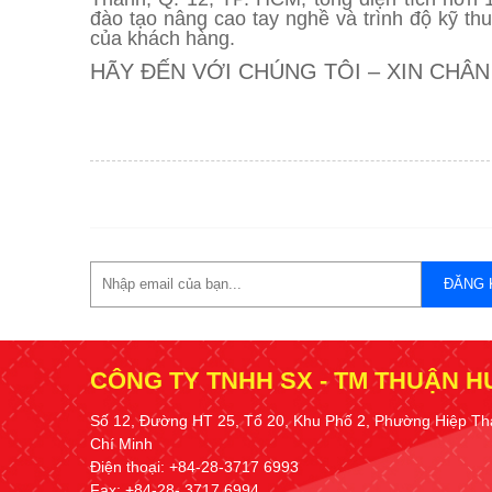
đào tạo nâng cao tay nghề và trình độ kỹ t
của khách hàng.
HÃY ĐẾN VỚI CHÚNG TÔI – XIN CHÂ
ĐĂNG 
CÔNG TY TNHH SX - TM THUẬN 
Số 12, Đường HT 25, Tổ 20, Khu Phố 2, Phường Hiệp Th
Chí Minh
Điện thoại: +84-28-3717 6993
Fax: +84-28- 3717 6994