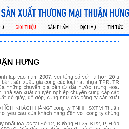
HỦ
GIỚI THIỆU
SẢN PHẨM
DỊCH VỤ
TIN TỨC
UẬN HƯNG
 lập vào năm 2007, với tổng số vốn là hơn 20 tỉ
bán, sản xuất, gia công các loại hạt nhựa TPR, TR
ủa những chuyên gia đến từ đất nước Trung Hoa.
ng nhà sản xuất chuyên nghiệp chuyên cung cấp các
uất đế giày, đế dép, cũng như các công ty sản xuất
i ….
LỢI ÍCH KHÁCH HÀNG” công ty TNHH SXTM Thuận
 mọi yêu cầu của khách hang đến với công ty chúng
y nhất tọa lạc tại Số 12, Đường HT25, KP2, P. Hiệp
1400m2, Với đội ngũ nhân viên đã và đang tiếp tục