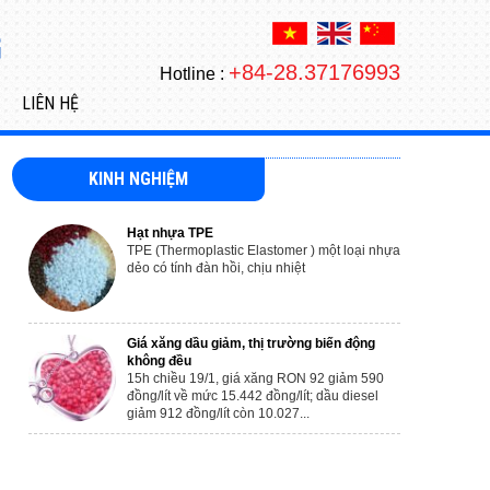
+84-28.37176993
Hotline :
LIÊN HỆ
KINH NGHIỆM
Hạt nhựa TPE
TPE (Thermoplastic Elastomer ) một loại nhựa
dẻo có tính đàn hồi, chịu nhiệt
Giá xăng dầu giảm, thị trường biến động
không đều
15h chiều 19/1, giá xăng RON 92 giảm 590
đồng/lít về mức 15.442 đồng/lít; dầu diesel
giảm 912 đồng/lít còn 10.027...